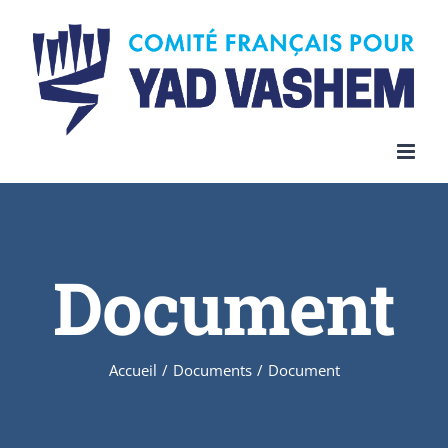
Skip
to
content
Document
Accueil
/
Documents
/
Document