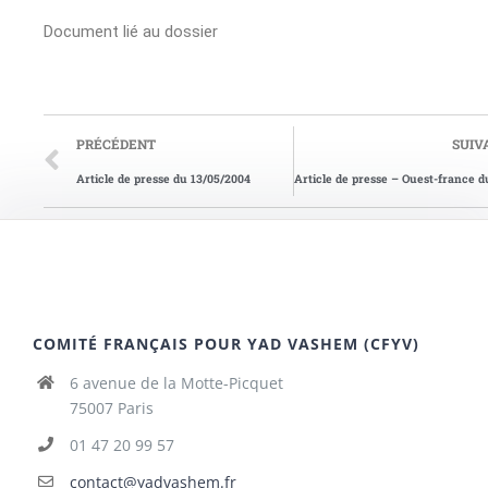
Document lié au dossier
PRÉCÉDENT
SUIV
Article de presse du 13/05/2004
COMITÉ FRANÇAIS POUR YAD VASHEM (CFYV)
6 avenue de la Motte-Picquet
75007 Paris
01 47 20 99 57
contact@yadvashem.fr