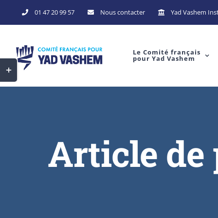
01 47 20 99 57
Nous contacter
Yad Vashem Inst
Le Comité français
pour Yad Vashem
Article de