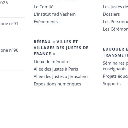
2025
Le Comité
Les Justes d
L’Institut Yad Vashem
Dossiers
Événements
Les Personn
hone n°91
Les Cérémon
e
RÉSEAU « VILLES ET
VILLAGES DES JUSTES DE
EDUQUER 
hone n°90
FRANCE »
TRANSMET
e
Lieux de mémoire
Séminaires p
enseignants
Allée des Justes à Paris
Projets éduca
Allée des Justes à Jérusalem
Supports
Expositions numériques