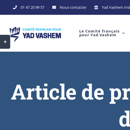
01 47 20 99 57
Nous contacter
Yad Vashem Inst
Le Comité français
pour Yad Vashem
Article de 
d