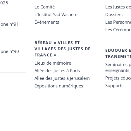
2025
Le Comité
Les Justes d
L’Institut Yad Vashem
Dossiers
Événements
Les Personn
hone n°91
Les Cérémon
e
RÉSEAU « VILLES ET
VILLAGES DES JUSTES DE
EDUQUER 
hone n°90
FRANCE »
TRANSMET
e
Lieux de mémoire
Séminaires p
enseignants
Allée des Justes à Paris
Projets éduca
Allée des Justes à Jérusalem
Supports
Expositions numériques