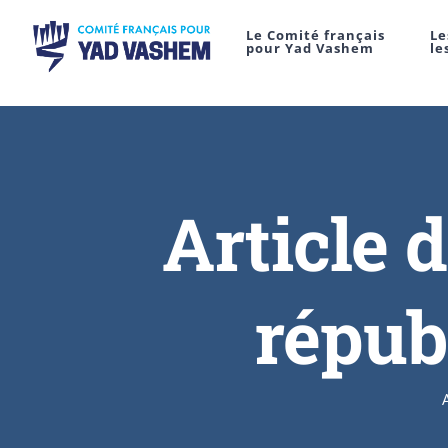
Le Comité français
Le
pour Yad Vashem
le
Article 
répub