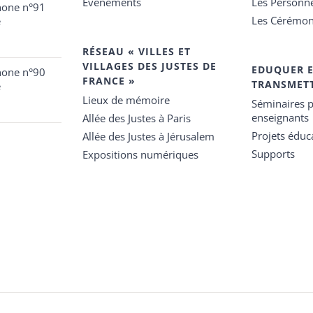
Événements
Les Personn
hone n°91
Les Cérémon
e
RÉSEAU « VILLES ET
VILLAGES DES JUSTES DE
EDUQUER 
hone n°90
FRANCE »
TRANSMET
e
Lieux de mémoire
Séminaires p
enseignants
Allée des Justes à Paris
Projets éduca
Allée des Justes à Jérusalem
Supports
Expositions numériques