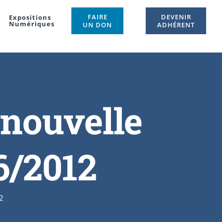
FAIRE
DEVENIR
Expositions
Numériques
UN DON
ADHÉRENT
 nouvelle
6/2012
2