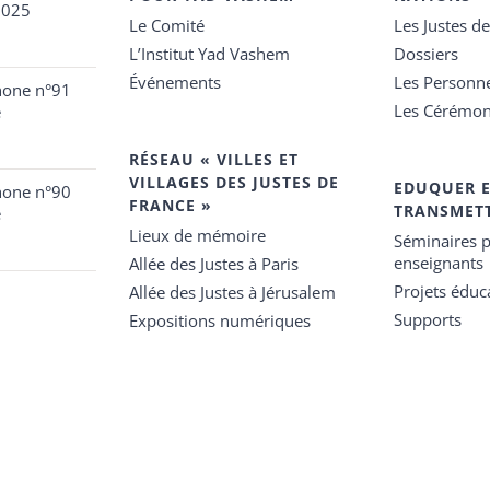
2025
Le Comité
Les Justes d
L’Institut Yad Vashem
Dossiers
Événements
Les Personn
hone n°91
Les Cérémon
e
RÉSEAU « VILLES ET
VILLAGES DES JUSTES DE
EDUQUER 
hone n°90
FRANCE »
TRANSMET
e
Lieux de mémoire
Séminaires p
enseignants
Allée des Justes à Paris
Projets éduca
Allée des Justes à Jérusalem
Supports
Expositions numériques