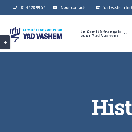
01 47 20 99 57
Nous contacter
Yad Vashem Inst
Le Comité français
pour Yad Vashem
His