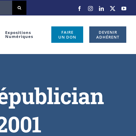
FAIRE
DEVENIR
Expositions
Numériques
UN DON
ADHÉRENT
Républician
2001