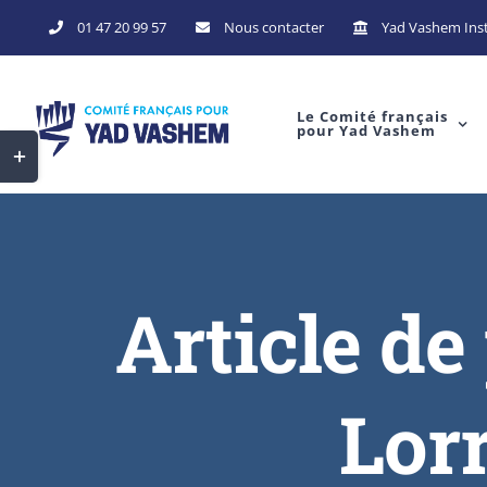
01 47 20 99 57
Nous contacter
Yad Vashem Inst
Le Comité français
pour Yad Vashem
Article de
Lor