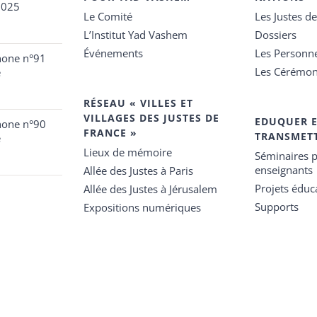
2025
Le Comité
Les Justes d
L’Institut Yad Vashem
Dossiers
Événements
Les Personn
hone n°91
Les Cérémon
e
RÉSEAU « VILLES ET
VILLAGES DES JUSTES DE
EDUQUER 
hone n°90
FRANCE »
TRANSMET
e
Lieux de mémoire
Séminaires p
enseignants
Allée des Justes à Paris
Projets éduca
Allée des Justes à Jérusalem
Supports
Expositions numériques