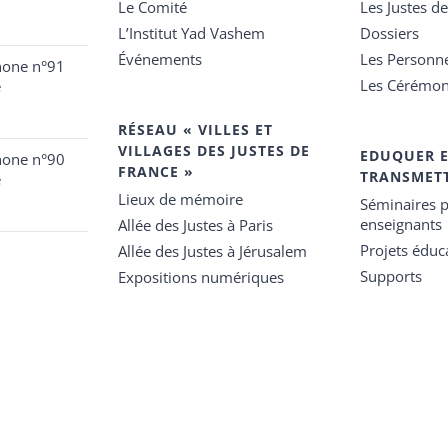
Le Comité
Les Justes d
L’Institut Yad Vashem
Dossiers
Événements
Les Personn
hone n°91
Les Cérémon
e
RÉSEAU « VILLES ET
VILLAGES DES JUSTES DE
EDUQUER 
hone n°90
FRANCE »
TRANSMET
e
Lieux de mémoire
Séminaires p
enseignants
Allée des Justes à Paris
Projets éduca
Allée des Justes à Jérusalem
Supports
Expositions numériques