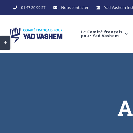
01 47 20 99 57
Nous contacter
Yad Vashem Inst
Le Comité français
pour Yad Vashem
A