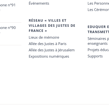
Événements
Les Personn
hone n°91
Les Cérémon
e
RÉSEAU « VILLES ET
VILLAGES DES JUSTES DE
EDUQUER 
hone n°90
FRANCE »
TRANSMET
e
Lieux de mémoire
Séminaires p
enseignants
Allée des Justes à Paris
Projets éduca
Allée des Justes à Jérusalem
Supports
Expositions numériques