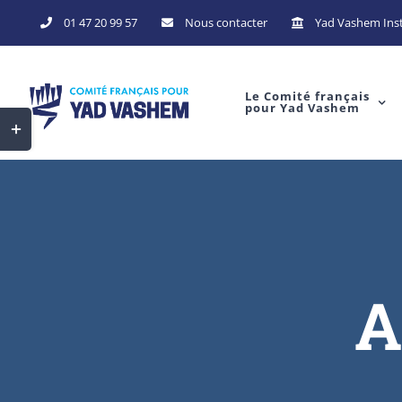
01 47 20 99 57
Nous contacter
Yad Vashem Inst
Le Comité français
pour Yad Vashem
A