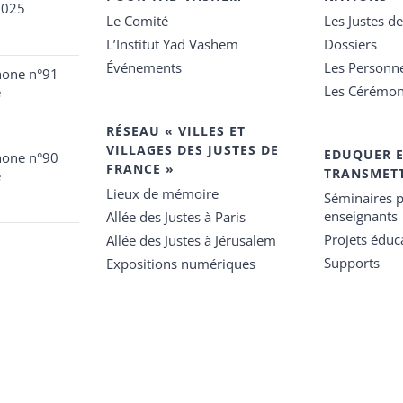
2025
Le Comité
Les Justes d
L’Institut Yad Vashem
Dossiers
Événements
Les Personn
hone n°91
Les Cérémon
e
RÉSEAU « VILLES ET
VILLAGES DES JUSTES DE
EDUQUER 
hone n°90
FRANCE »
TRANSMET
e
Lieux de mémoire
Séminaires p
enseignants
Allée des Justes à Paris
Projets éduca
Allée des Justes à Jérusalem
Supports
Expositions numériques