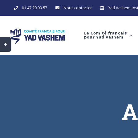
01 47 20 99 57
Nous contacter
Yad Vashem Inst
Le Comité français
pour Yad Vashem
A