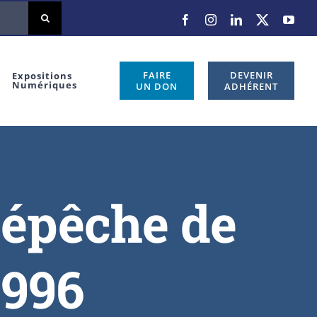
FAIRE
DEVENIR
Expositions
Numériques
UN DON
ADHÉRENT
Dépêche de
1996