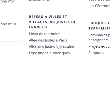
hone n°91
Les Cérémon
e
RÉSEAU « VILLES ET
VILLAGES DES JUSTES DE
EDUQUER 
hone n°90
FRANCE »
TRANSMET
e
Lieux de mémoire
Séminaires p
enseignants
Allée des Justes à Paris
Projets éduca
Allée des Justes à Jérusalem
Supports
Expositions numériques