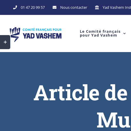
01 47 20 99 57
Nous contacter
Yad Vashem Inst
Le Comité français
pour Yad Vashem
Article d
Mur