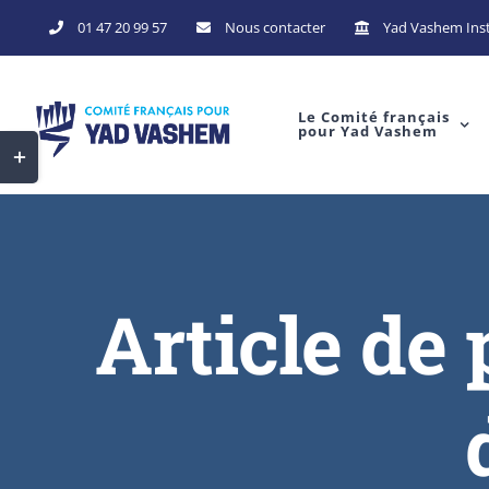
01 47 20 99 57
Nous contacter
Yad Vashem Inst
Le Comité français
pour Yad Vashem
Article de