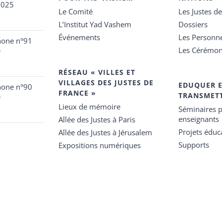
2025
Le Comité
Les Justes d
L’Institut Yad Vashem
Dossiers
Événements
Les Personn
hone n°91
Les Cérémon
e
RÉSEAU « VILLES ET
VILLAGES DES JUSTES DE
EDUQUER 
hone n°90
FRANCE »
TRANSMET
e
Lieux de mémoire
Séminaires p
enseignants
Allée des Justes à Paris
Projets éduca
Allée des Justes à Jérusalem
Supports
Expositions numériques