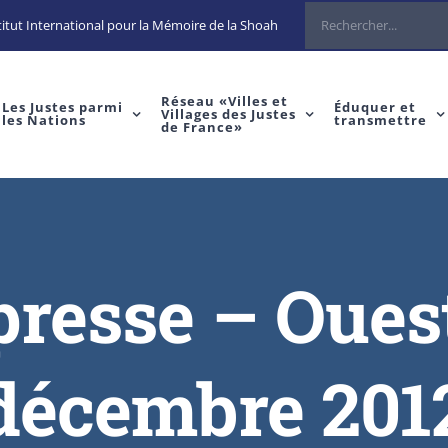
itut International pour la Mémoire de la Shoah
Réseau «Villes et
Les Justes parmi
Éduquer et
Villages des Justes
les Nations
transmettre
de France»
 presse – Oues
décembre 201