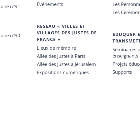
Événements
Les Personn
hone n°91
Les Cérémon
e
RÉSEAU « VILLES ET
VILLAGES DES JUSTES DE
EDUQUER 
hone n°90
FRANCE »
TRANSMET
e
Lieux de mémoire
Séminaires p
enseignants
Allée des Justes à Paris
Projets éduca
Allée des Justes à Jérusalem
Supports
Expositions numériques