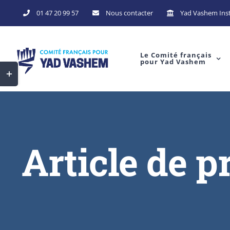
01 47 20 99 57
Nous contacter
Yad Vashem Inst
Le Comité français
pour Yad Vashem
Article de p