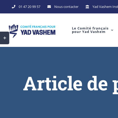
01 47 20 99 57
Nous contacter
Yad Vashem Inst
Le Comité français
pour Yad Vashem
Article de