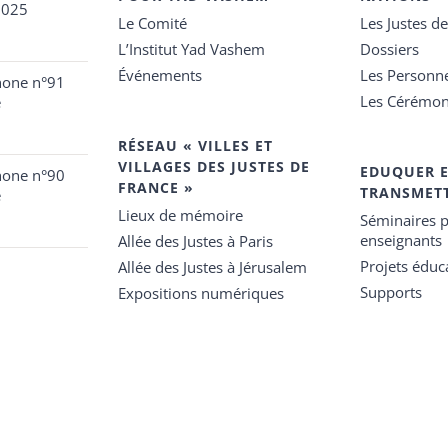
2025
Le Comité
Les Justes d
L’Institut Yad Vashem
Dossiers
Événements
Les Personn
hone n°91
Les Cérémon
e
RÉSEAU « VILLES ET
VILLAGES DES JUSTES DE
EDUQUER 
hone n°90
FRANCE »
TRANSMET
e
Lieux de mémoire
Séminaires p
enseignants
Allée des Justes à Paris
Projets éduca
Allée des Justes à Jérusalem
Supports
Expositions numériques