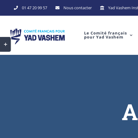
01 47 20 99 57
Nous contacter
Yad Vashem Inst
Le Comité français
pour Yad Vashem
A