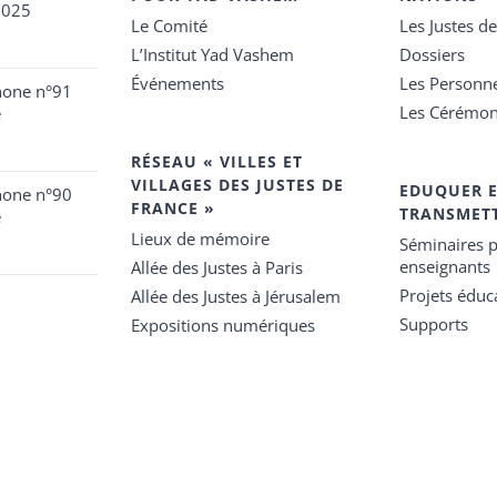
2025
Le Comité
Les Justes d
L’Institut Yad Vashem
Dossiers
Événements
Les Personn
hone n°91
Les Cérémon
e
RÉSEAU « VILLES ET
VILLAGES DES JUSTES DE
EDUQUER 
hone n°90
FRANCE »
TRANSMET
e
Lieux de mémoire
Séminaires p
enseignants
Allée des Justes à Paris
Projets éduca
Allée des Justes à Jérusalem
Supports
Expositions numériques