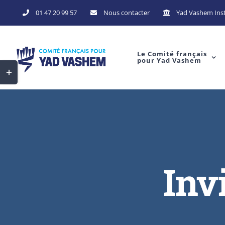
01 47 20 99 57
Nous contacter
Yad Vashem Inst
Le Comité français
pour Yad Vashem
Inv