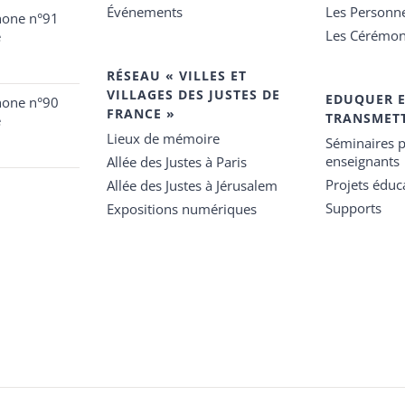
Événements
Les Personn
hone n°91
Les Cérémon
e
RÉSEAU « VILLES ET
VILLAGES DES JUSTES DE
EDUQUER 
hone n°90
FRANCE »
TRANSMET
e
Lieux de mémoire
Séminaires p
enseignants
Allée des Justes à Paris
Projets éduca
Allée des Justes à Jérusalem
Supports
Expositions numériques