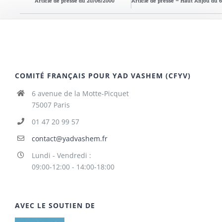
Article de presse du 20/06/2000
Art
COMITÉ FRANÇAIS POUR YAD VASHEM (CFYV)
6 avenue de la Motte-Picquet
75007 Paris
01 47 20 99 57
contact@yadvashem.fr
Lundi - Vendredi :
09:00-12:00 - 14:00-18:00
AVEC LE SOUTIEN DE