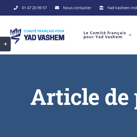
01 47 20 99 57
Nous contacter
Yad Vashem Inst
Le Comité français
pour Yad Vashem
Article de