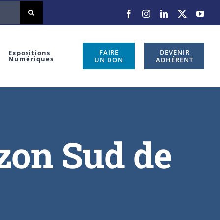
FAIRE
DEVENIR
Expositions
Numériques
UN DON
ADHÉRENT
izon Sud de