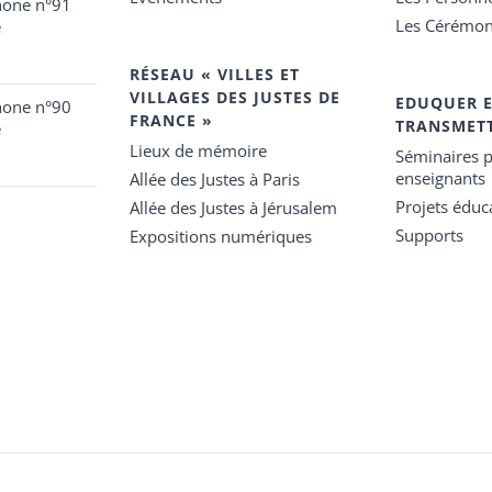
hone n°91
Les Cérémon
e
RÉSEAU « VILLES ET
VILLAGES DES JUSTES DE
EDUQUER 
hone n°90
FRANCE »
TRANSMET
e
Lieux de mémoire
Séminaires p
enseignants
Allée des Justes à Paris
Projets éduca
Allée des Justes à Jérusalem
Supports
Expositions numériques