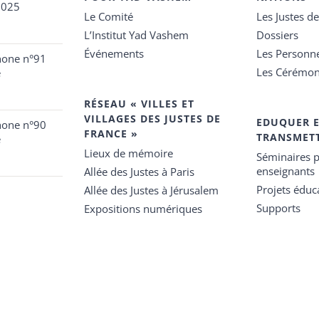
2025
Le Comité
Les Justes d
L’Institut Yad Vashem
Dossiers
Événements
Les Personn
hone n°91
Les Cérémon
e
RÉSEAU « VILLES ET
VILLAGES DES JUSTES DE
EDUQUER 
hone n°90
FRANCE »
TRANSMET
e
Lieux de mémoire
Séminaires p
enseignants
Allée des Justes à Paris
Projets éduca
Allée des Justes à Jérusalem
Supports
Expositions numériques