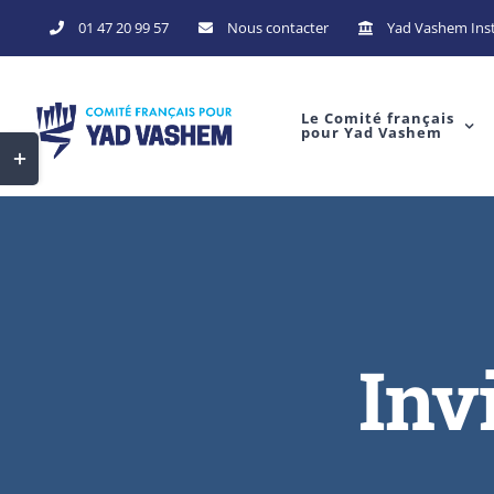
01 47 20 99 57
Nous contacter
Yad Vashem Inst
Le Comité français
pour Yad Vashem
Inv