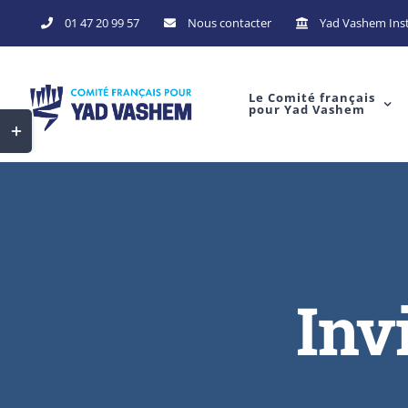
01 47 20 99 57
Nous contacter
Yad Vashem Inst
Le Comité français
pour Yad Vashem
Inv