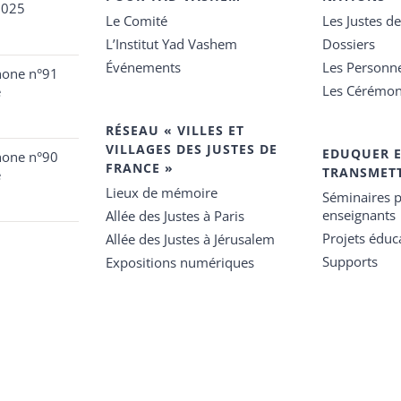
2025
Le Comité
Les Justes d
L’Institut Yad Vashem
Dossiers
Événements
Les Personn
hone n°91
Les Cérémon
e
RÉSEAU « VILLES ET
VILLAGES DES JUSTES DE
EDUQUER 
hone n°90
FRANCE »
TRANSMET
e
Lieux de mémoire
Séminaires p
enseignants
Allée des Justes à Paris
Projets éduca
Allée des Justes à Jérusalem
Supports
Expositions numériques