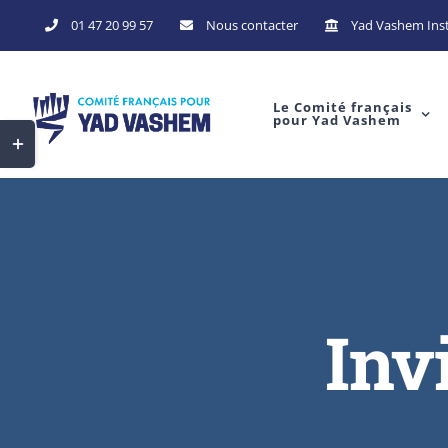
01 47 20 99 57
Nous contacter
Yad Vashem Inst
Le Comité français
pour Yad Vashem
Inv