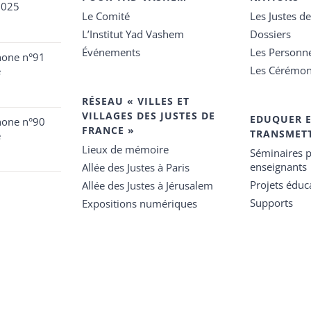
2025
Le Comité
Les Justes d
L’Institut Yad Vashem
Dossiers
Événements
Les Personn
hone n°91
Les Cérémon
e
RÉSEAU « VILLES ET
VILLAGES DES JUSTES DE
EDUQUER 
hone n°90
FRANCE »
TRANSMET
e
Lieux de mémoire
Séminaires p
enseignants
Allée des Justes à Paris
Projets éduca
Allée des Justes à Jérusalem
Supports
Expositions numériques