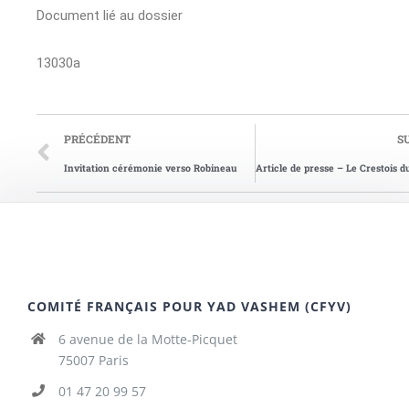
Document lié au dossier
13030a
PRÉCÉDENT
S
Invitation cérémonie verso Robineau
COMITÉ FRANÇAIS POUR YAD VASHEM (CFYV)
6 avenue de la Motte-Picquet
75007 Paris
01 47 20 99 57