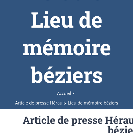
Lieu de
mémoire
béziers
Accueil
/
Article de presse Hérault- Lieu de mémoire béziers
Article de presse Héra
bézie