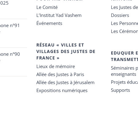
2025
Le Comité
Les Justes d
L’Institut Yad Vashem
Dossiers
Événements
Les Personn
hone n°91
Les Cérémon
e
RÉSEAU « VILLES ET
VILLAGES DES JUSTES DE
EDUQUER 
hone n°90
FRANCE »
TRANSMET
e
Lieux de mémoire
Séminaires p
enseignants
Allée des Justes à Paris
Projets éduca
Allée des Justes à Jérusalem
Supports
Expositions numériques