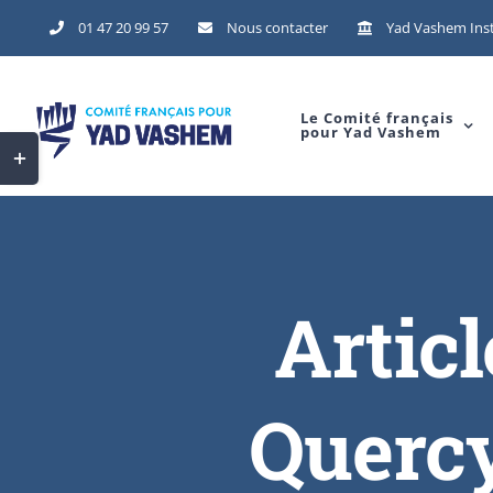
01 47 20 99 57
Nous contacter
Yad Vashem Inst
Le Comité français
pour Yad Vashem
Articl
Quercy