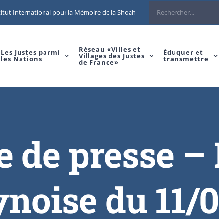
itut International pour la Mémoire de la Shoah
Réseau «Villes et
Les Justes parmi
Éduquer et
Villages des Justes
les Nations
transmettre
de France»
e de presse –
noise du 11/