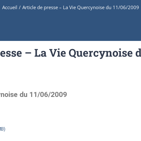
Accueil
/
Article de presse – La Vie Quercynoise du 11/06/2009
resse – La Vie Quercynoise 
cynoise du 11/06/2009
MB)