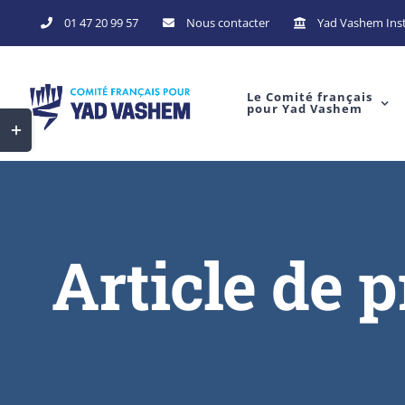
01 47 20 99 57
Nous contacter
Yad Vashem Inst
Le Comité français
pour Yad Vashem
Article de 