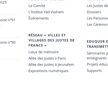
2025
Le Comité
Les Justes d
L’Institut Yad Vashem
Dossiers
Événements
Les Personn
hone n°91
Les Cérémon
e
RÉSEAU « VILLES ET
VILLAGES DES JUSTES DE
EDUQUER 
hone n°90
FRANCE »
TRANSMET
e
Lieux de mémoire
Séminaires p
enseignants
Allée des Justes à Paris
Projets éduca
Allée des Justes à Jérusalem
Supports
Expositions numériques