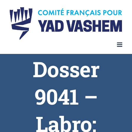
Dosser
9041 –
Labro;