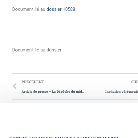
Document lié au
dossier 10588
Document lié au dossier
PRÉCÉDENT
SU
Article de presse – La Dépêche du midi du 21/10/2013
Invitation cérémoni