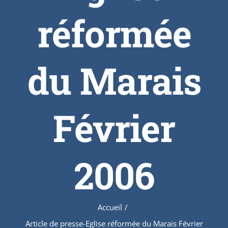
réformée
du Marais
Février
2006
Accueil
/
Article de presse-Eglise réformée du Marais Février