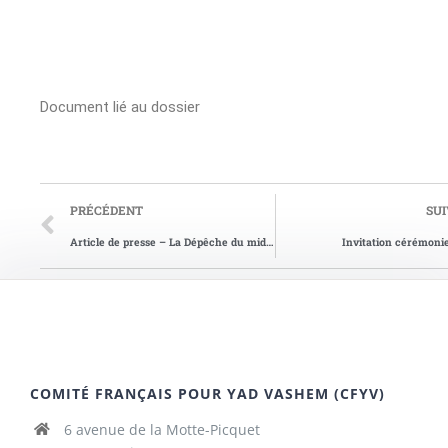
Document lié au dossier
PRÉCÉDENT
SU
Article de presse – La Dépêche du midi du 21/10/2013
Invitation cérémoni
COMITÉ FRANÇAIS POUR YAD VASHEM (CFYV)
6 avenue de la Motte-Picquet