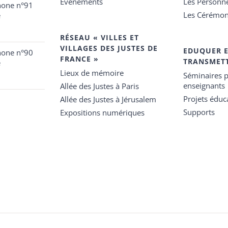
Événements
Les Personn
hone n°91
Les Cérémon
e
RÉSEAU « VILLES ET
VILLAGES DES JUSTES DE
EDUQUER 
hone n°90
FRANCE »
TRANSMET
e
Lieux de mémoire
Séminaires p
enseignants
Allée des Justes à Paris
Projets éduca
Allée des Justes à Jérusalem
Supports
Expositions numériques