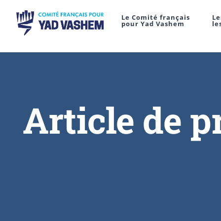
Le Comité français
Le
pour Yad Vashem
le
Article de p