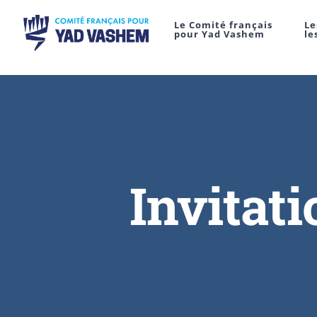
Le Comité français
Le
pour Yad Vashem
le
Invitat