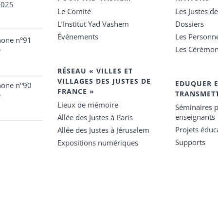
2025
Le Comité
Les Justes d
L’Institut Yad Vashem
Dossiers
Événements
Les Personn
hone n°91
Les Cérémon
e
RÉSEAU « VILLES ET
VILLAGES DES JUSTES DE
EDUQUER 
hone n°90
FRANCE »
TRANSMET
e
Lieux de mémoire
Séminaires p
enseignants
Allée des Justes à Paris
Projets éduca
Allée des Justes à Jérusalem
Supports
Expositions numériques