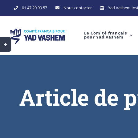
01 47 20 99 57
Nous contacter
Yad Vashem Inst
Le Comité français
pour Yad Vashem
Article de 