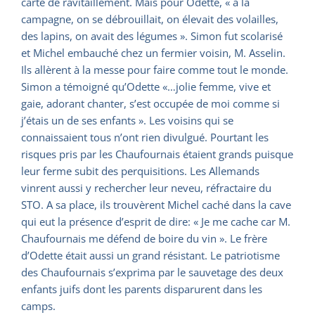
carte de ravitaillement. Mais pour Odette, « à la
campagne, on se débrouillait, on élevait des volailles,
des lapins, on avait des légumes ». Simon fut scolarisé
et Michel embauché chez un fermier voisin, M. Asselin.
Ils allèrent à la messe pour faire comme tout le monde.
Simon a témoigné qu’Odette «…jolie femme, vive et
gaie, adorant chanter, s’est occupée de moi comme si
j’étais un de ses enfants ». Les voisins qui se
connaissaient tous n’ont rien divulgué. Pourtant les
risques pris par les Chaufournais étaient grands puisque
leur ferme subit des perquisitions. Les Allemands
vinrent aussi y rechercher leur neveu, réfractaire du
STO. A sa place, ils trouvèrent Michel caché dans la cave
qui eut la présence d’esprit de dire: « Je me cache car M.
Chaufournais me défend de boire du vin ». Le frère
d’Odette était aussi un grand résistant. Le patriotisme
des Chaufournais s’exprima par le sauvetage des deux
enfants juifs dont les parents disparurent dans les
camps.