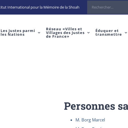
Rechercher
itut International pour la Mémoire de la Shoah
Réseau «Villes et
Les Justes parmi
Éduquer et
Villages des Justes
les Nations
transmettre
de France»
Personnes s
M. Borg Marcel