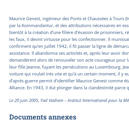
Maurice Genest, ingénieur des Ponts et Chaussées à Tours (Ind
par la Kommandantur, et des attributions nécessaires en essenc
bientôt à la création d’une filière d’évasion de prisonniers, r
les faux, il devint virtuose pour les confectionner. Il muniss
confirment qu’en juillet 1942, il fit passer la ligne de déma
assistance. Il abandonna ses activités et, après leur avoir d
demandèrent alors de renouveler son acte courageux pour la 
leur fille Jeanne, fuyant les persécutions au Luxembourg. Je
voiture qui roulait très vite et qu’à un certain moment, il y 
d’après-guerre permit d’identifier Maurice Genest comme étan
Alliance. En 1943, il dut plonger dans la clandestinité parce
Le 20 juin 2005, Yad Vashem – Institut International pour la Mé
Documents annexes