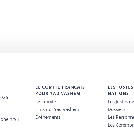
LE COMITÉ FRANÇAIS
LES JUSTES
POUR YAD VASHEM
NATIONS
2025
Le Comité
Les Justes d
L’Institut Yad Vashem
Dossiers
Événements
Les Personn
hone n°91
Les Cérémon
e