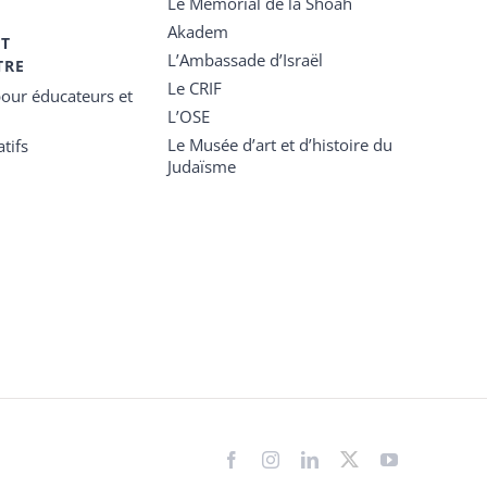
Le Mémorial de la Shoah
Akadem
ET
L’Ambassade d’Israël
TRE
Le CRIF
our éducateurs et
L’OSE
Le Musée d’art et d’histoire du
tifs
Judaïsme
Facebook
Instagram
LinkedIn
X
YouTube