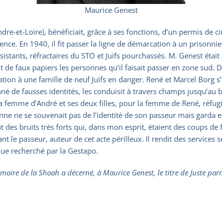
Maurice Genest
re-et-Loire), bénéficiait, grâce à ses fonctions, d’un permis de 
e. En 1940, il fit passer la ligne de démarcation à un prisonnier d
ésistants, réfractaires du STO et Juifs pourchassés. M. Genest étai
ait de faux papiers les personnes qu’il faisait passer en zone sud.
rcation à une famille de neuf Juifs en danger. René et Marcel Borg
onné de fausses identités, les conduisit à travers champs jusqu’au 
femme d’André et ses deux filles, pour la femme de René, réfugiée
anne ne se souvenait pas de l’identité de son passeur mais garda 
eut des bruits très forts qui, dans mon esprit, étaient des coups 
t le passeur, auteur de cet acte périlleux. Il rendit des services
 que recherché par la Gestapo.
moire de la Shoah a décerné, à Maurice Genest, le titre de Juste parm