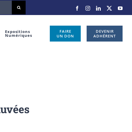
Facebook
Instagram
LinkedIn
X
You
FAIRE
DEVENIR
Expositions
Numériques
UN DON
ADHÉRENT
auvées