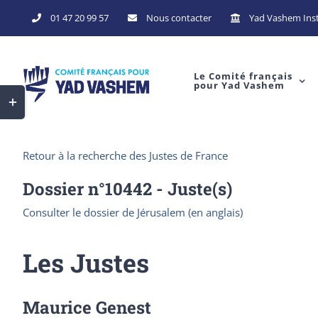
Skip
01 47 20 99 57
Nous contacter
Yad Vashem Inst
to
content
Le Comité français
pour Yad Vashem
Toggle
Sliding
Bar
Retour à la recherche des Justes de France
Area
Dossier n°
10442
- Juste(s)
Consulter le dossier de Jérusalem (en anglais)
Les Justes
Maurice Genest