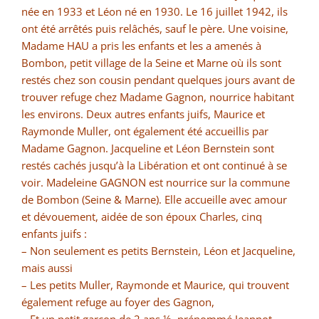
née en 1933 et Léon né en 1930.
Le 16 juillet 1942, ils
ont été arrêtés puis relâchés, sauf le père.
Une voisine,
Madame HAU a pris les enfants et les a amenés à
Bombon, petit village de la Seine et Marne où ils sont
restés chez son cousin pendant quelques jours avant de
trouver refuge chez Madame Gagnon, nourrice habitant
les environs.
Deux autres enfants juifs, Maurice et
Raymonde Muller, ont également été accueillis par
Madame Gagnon. Jacqueline et Léon Bernstein sont
restés cachés jusqu’à la Libération et ont continué à se
voir.
Madeleine GAGNON est nourrice sur la commune
de Bombon (Seine & Marne).
Elle accueille avec amour
et dévouement, aidée de son époux Charles, cinq
enfants juifs :
– Non seulement es petits Bernstein, Léon et Jacqueline,
mais aussi
– Les petits Muller, Raymonde et Maurice, qui trouvent
également refuge au foyer des Gagnon,
– Et un petit garçon de 2 ans ½, prénommé Jeannot.