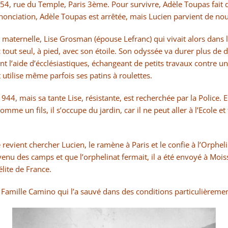
54, rue du Temple, Paris 3ème. Pour survivre, Adèle Toupas fait des
nonciation, Adèle Toupas est arrêtée, mais Lucien parvient de no
 maternelle, Lise Grosman (épouse Lefranc) qui vivait alors dans le
nc tout seul, à pied, avec son étoile. Son odyssée va durer plus d
nt l’aide d’écclésiastiques, échangeant de petits travaux contre un
utilise même parfois ses patins à roulettes.
44, mais sa tante Lise, résistante, est recherchée par la Police. El
é comme un fils, il s’occupe du jardin, car il ne peut aller à l’Eco
e revient chercher Lucien, le ramène à Paris et le confie à l’Orph
venu des camps et que l’orphelinat fermait, il a été envoyé à Mo
élite de France.
 Famille Camino qui l’a sauvé dans des conditions particulièrement