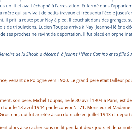
us un lit et avait échappé à l’arrestation. Enfermé dans l’appartemen
 sa mère qui survivait de petits travaux et fréquenta l’école jusq
t, il prit la route pour Nay à pied. Il couchait dans des granges,
ois de tribulations, Lucien Toupas arriva à Nay. Jeanne-Hélène dé
de ses proches ne revint de déportation. Il fut placé en orphelina
Mémoire de la Shoah a décerné, à Jeanne Hélène Camino et sa fille Suz
nce, venant de Pologne vers 1900. Le grand-père était tailleur po
ment, son père, Michel Toupas, né le 30 avril 1904 à Paris, est d
on tour le 13 avril 1944 par le convoi N° 71. Monsieur et Madame
osman, qui fut arrêtée à son domicile en juillet 1943 et déportée
nt alors à se cacher sous un lit pendant deux jours et deux nuits e