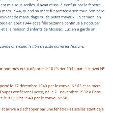
t mis sous scellés, il avait réussi à s’enfuir par la fenêtre
u’en mars 1944, quand sa mère fut arrêtée à son tour. Son père
 survivant de maraudage ou de petits travaux. En camion, en
céda en août 1944 et sa fille Suzanne continua à s’occuper
t et à la maison d’enfants de Moissac. Lucien a gardé un
anne Chevalier, le titre de Juste parmi les Nations.
ur hommes et fut déporté le 10 février 1944 par le convoi N°
éporté le 17 décembre 1943 par le convoi N° 63 et sa mère,
 Toupas confièrent Lucien, né le 21 novembre 1932 à Paris,
 le 31 juillet 1943 par le convoi N° 58.
t arrive à s’échapper par une fenêtre (les scellés étant déjà