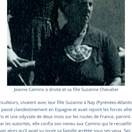
Jeanne Camino à droite et sa fille Suzanne Chevalier
lteurs, vivaient avec leur fille Suzanne à Nay (Pyrénées-Atlantiq
t passé clandestinement en Espagne et avait rejoint les forces alli
aris et une odyssée de deux mois sur les routes de France, parvint
 les autorités, elle confia son neveu aux Camino qui le recueillir
oyer alors qu’il avait vu toute sa famille arrêtée sous ses yeux. Se