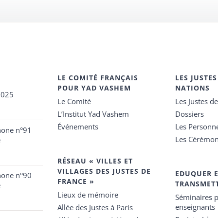
LE COMITÉ FRANÇAIS
LES JUSTES
POUR YAD VASHEM
NATIONS
2025
Le Comité
Les Justes d
L’Institut Yad Vashem
Dossiers
Événements
Les Personn
hone n°91
Les Cérémon
e
RÉSEAU « VILLES ET
VILLAGES DES JUSTES DE
EDUQUER 
hone n°90
FRANCE »
TRANSMET
e
Lieux de mémoire
Séminaires p
enseignants
Allée des Justes à Paris