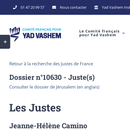
Skip
01 47 20 99 57
Nous contacter
Yad Vashem Inst
to
content
Le Comité français
pour Yad Vashem
Toggle
Sliding
Bar
Retour à la recherche des Justes de France
Area
Dossier n°
10630
- Juste(s)
Consulter le dossier de Jérusalem (en anglais)
Les Justes
Jeanne-Hélène Camino