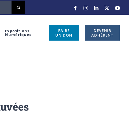
Facebook
Instagram
LinkedIn
X
You
FAIRE
DEVENIR
Expositions
Numériques
UN DON
ADHÉRENT
auvées