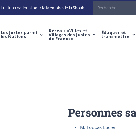
Rechercher
itut International pour la Mémoire de la Shoah
Réseau «Villes et
Les Justes parmi
Éduquer et
Villages des Justes
les Nations
transmettre
de France»
Personnes s
M. Toupas Lucien