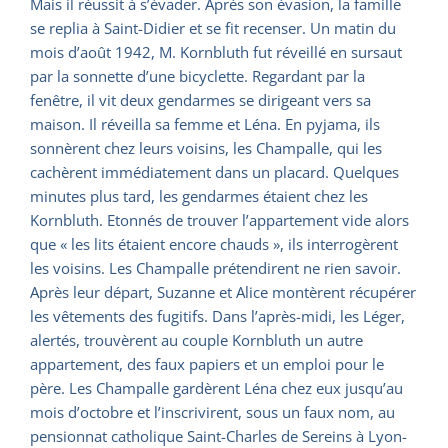
Mais il réussit à s’évader. Après son évasion, la famille
se replia à Saint-Didier et se fit recenser. Un matin du
mois d’août 1942, M. Kornbluth fut réveillé en sursaut
par la sonnette d’une bicyclette. Regardant par la
fenêtre, il vit deux gendarmes se dirigeant vers sa
maison. Il réveilla sa femme et Léna. En pyjama, ils
sonnèrent chez leurs voisins, les Champalle, qui les
cachèrent immédiatement dans un placard. Quelques
minutes plus tard, les gendarmes étaient chez les
Kornbluth. Etonnés de trouver l’appartement vide alors
que « les lits étaient encore chauds », ils interrogèrent
les voisins. Les Champalle prétendirent ne rien savoir.
Après leur départ, Suzanne et Alice montèrent récupérer
les vêtements des fugitifs. Dans l’après-midi, les Léger,
alertés, trouvèrent au couple Kornbluth un autre
appartement, des faux papiers et un emploi pour le
père. Les Champalle gardèrent Léna chez eux jusqu’au
mois d’octobre et l’inscrivirent, sous un faux nom, au
pensionnat catholique Saint-Charles de Sereins à Lyon-