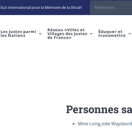
Rechercher
itut International pour la Mémoire de la Shoah
Réseau «Villes et
Les Justes parmi
Éduquer et
Villages des Justes
les Nations
transmettre
de France»
Personnes s
Mme Loing (née Waysbord