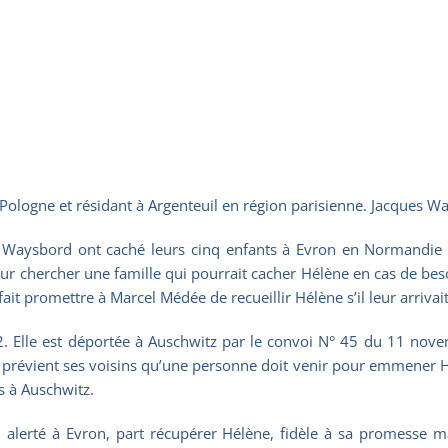
ologne et résidant à Argenteuil en région parisienne. Jacques W
 Waysbord ont caché leurs cinq enfants à Evron en Normandie d
ur chercher une famille qui pourrait cacher Hélène en cas de beso
it promettre à Marcel Médée de recueillir Hélène s’il leur arriva
2. Elle est déportée à Auschwitz par le convoi N° 45 du 11 nove
 prévient ses voisins qu’une personne doit venir pour emmener Hé
s à Auschwitz.
 alerté à Evron, part récupérer Hélène, fidèle à sa promesse ma