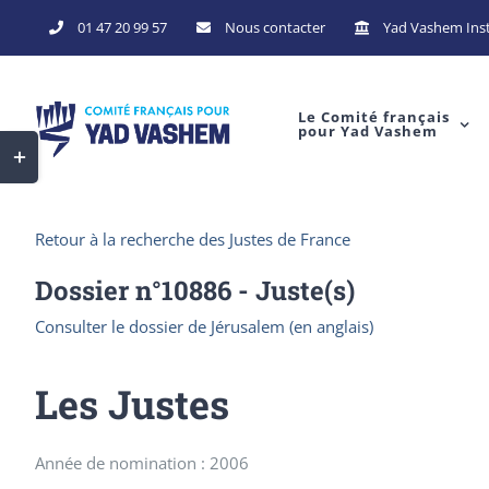
Skip
01 47 20 99 57
Nous contacter
Yad Vashem Inst
to
content
Le Comité français
pour Yad Vashem
Toggle
Sliding
Bar
Retour à la recherche des Justes de France
Area
Dossier n°
10886
- Juste(s)
Consulter le dossier de Jérusalem (en anglais)
Les Justes
Année de nomination : 2006