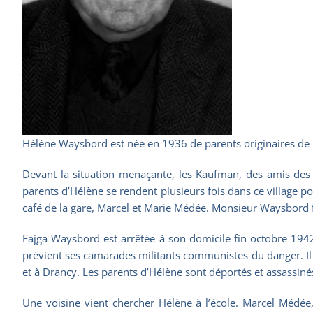
Hélène Waysbord est née en 1936 de parents originaires de P
Devant la situation menaçante, les Kaufman, des amis des
parents d’Hélène se rendent plusieurs fois dans ce village po
café de la gare, Marcel et Marie Médée. Monsieur Waysbord fa
Fajga Waysbord est arrêtée à son domicile fin octobre 194
prévient ses camarades militants communistes du danger. Il
et à Drancy. Les parents d’Hélène sont déportés et assassiné
Une voisine vient chercher Hélène à l’école. Marcel Médée,