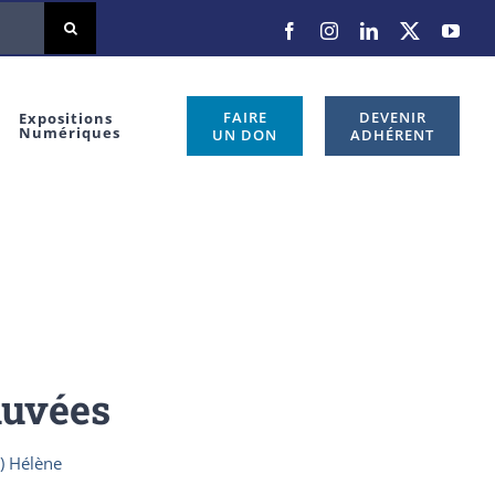
Facebook
Instagram
LinkedIn
X
You
FAIRE
DEVENIR
Expositions
Numériques
UN DON
ADHÉRENT
auvées
) Hélène