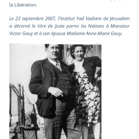
la Libération.
Le 23 septembre 2007, l’Institut Yad Vashem de Jérusalem
a décerné le titre de Juste parmi les Nations à Monsieur
Victor Gouy et à son épouse Madame Anne-Marie Gouy.