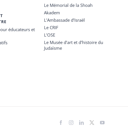
Le Mémorial de la Shoah
Akadem
ET
L’Ambassade d’Israël
TRE
Le CRIF
our éducateurs et
L’OSE
Le Musée d’art et d’histoire du
tifs
Judaïsme
Facebook
Instagram
LinkedIn
X
YouTube