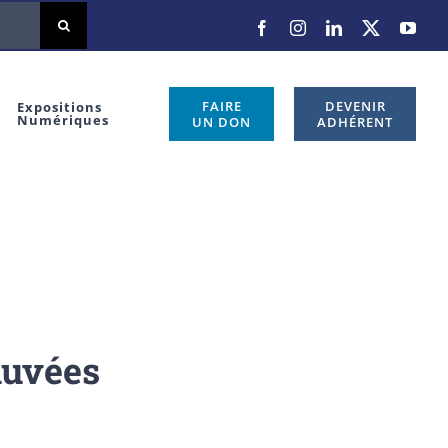
Facebook
Instagram
LinkedIn
X
You
FAIRE
DEVENIR
Expositions
Numériques
UN DON
ADHÉRENT
auvées