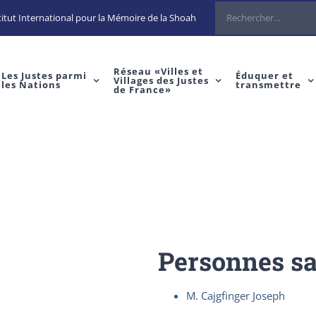
Rechercher
itut International pour la Mémoire de la Shoah
Réseau «Villes et
Les Justes parmi
Éduquer et
Villages des Justes
les Nations
transmettre
de France»
Personnes s
M. Cajgfinger Joseph