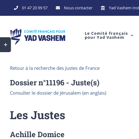
Skip
01 47 20 99 57
Nous contacter
Yad Vashem Inst
to
content
Le Comité français
pour Yad Vashem
Toggle
Sliding
Bar
Retour à la recherche des Justes de France
Area
Dossier n°
11196
- Juste(s)
Consulter le dossier de Jérusalem (en anglais)
Les Justes
Achille Domice