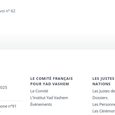
voi n° 62
LE COMITÉ FRANÇAIS
LES JUSTES
POUR YAD VASHEM
NATIONS
2025
Le Comité
Les Justes d
L’Institut Yad Vashem
Dossiers
Événements
Les Personn
hone n°91
Les Cérémon
e