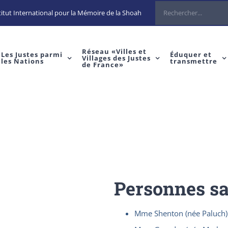
Rechercher
itut International pour la Mémoire de la Shoah
Réseau «Villes et
Les Justes parmi
Éduquer et
Villages des Justes
les Nations
transmettre
de France»
Personnes s
Mme Shenton (née Paluch)