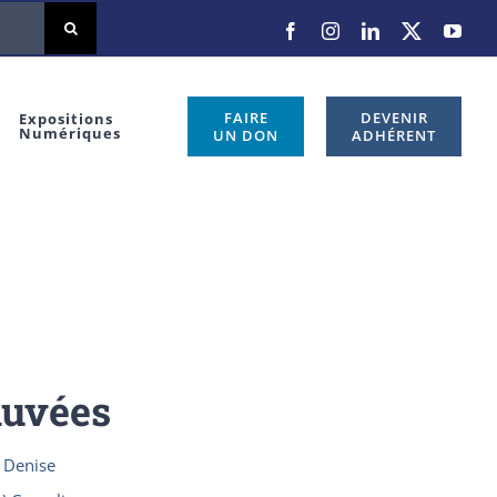
Facebook
Instagram
LinkedIn
X
You
FAIRE
DEVENIR
Expositions
Numériques
UN DON
ADHÉRENT
auvées
 Denise