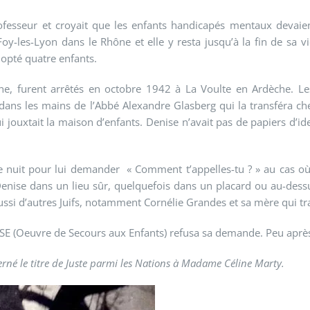
esseur et croyait que les enfants handicapés mentaux devaient 
y-les-Lyon dans le Rhône et elle y resta jusqu’à la fin de sa v
dopté quatre enfants.
ne, furent arrêtés en octobre 1942 à La Voulte en Ardèche. Le
e dans les mains de l’Abbé Alexandre Glasberg qui la transféra c
i jouxtait la maison d’enfants. Denise n’avait pas de papiers d’i
leine nuit pour lui demander « Comment t’appelles-tu ? » au cas
Denise dans un lieu sûr, quelquefois dans un placard ou au-dess
ussi d’autres Juifs, notamment Cornélie Grandes et sa mère qui trav
OSE (Oeuvre de Secours aux Enfants) refusa sa demande. Peu après
rné le titre de Juste parmi les Nations à Madame Céline Marty.