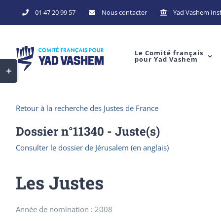
Skip
01 47 20 99 57
Nous contacter
Yad Vashem Inst
to
content
Le Comité français
pour Yad Vashem
Toggle
Sliding
Bar
Retour à la recherche des Justes de France
Area
Dossier n°
11340
- Juste(s)
Consulter le dossier de Jérusalem (en anglais)
Les Justes
Année de nomination : 2008