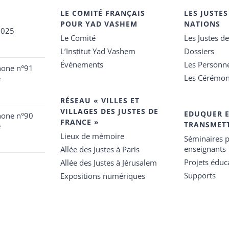
LE COMITÉ FRANÇAIS
LES JUSTES
POUR YAD VASHEM
NATIONS
2025
Le Comité
Les Justes d
L’Institut Yad Vashem
Dossiers
Événements
Les Personn
hone n°91
Les Cérémon
e
RÉSEAU « VILLES ET
VILLAGES DES JUSTES DE
EDUQUER 
hone n°90
FRANCE »
TRANSMET
e
Lieux de mémoire
Séminaires p
enseignants
Allée des Justes à Paris
Projets éduca
Allée des Justes à Jérusalem
Supports
Expositions numériques