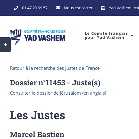
Skip
01 47 20 99 57
Nous contacter
Yad Vashem Inst
to
content
Le Comité français
pour Yad Vashem
Toggle
Sliding
Bar
Retour à la recherche des Justes de France
Area
Dossier n°
11453
- Juste(s)
Consulter le dossier de Jérusalem (en anglais)
Les Justes
Marcel Bastien