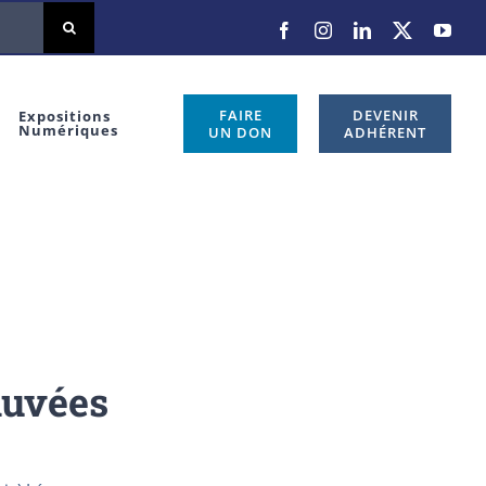
Facebook
Instagram
LinkedIn
X
You
FAIRE
DEVENIR
Expositions
Numériques
UN DON
ADHÉRENT
auvées