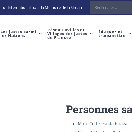
Rechercher
itut International pour la Mémoire de la Shoah
Réseau «Villes et
Les Justes parmi
Éduquer et
Villages des Justes
les Nations
transmettre
de France»
Personnes s
Mme Cotlerescaia Khava