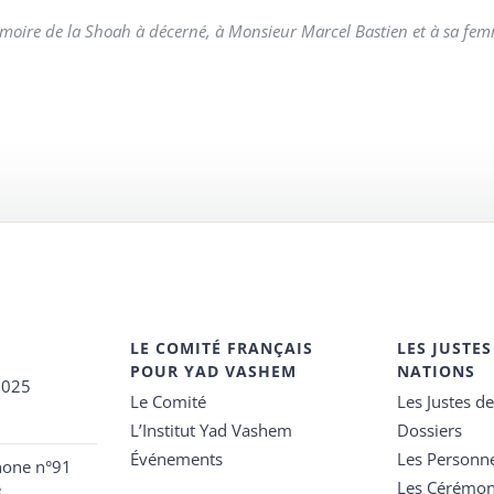
moire de la Shoah à décerné, à Monsieur Marcel Bastien et à sa femm
LE COMITÉ FRANÇAIS
LES JUSTES
POUR YAD VASHEM
NATIONS
2025
Le Comité
Les Justes d
L’Institut Yad Vashem
Dossiers
Événements
Les Personn
hone n°91
Les Cérémon
e