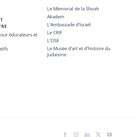
Le Mémorial de la Shoah
Akadem
ET
L’Ambassade d’Israël
TRE
Le CRIF
our éducateurs et
L’OSE
Le Musée d’art et d’histoire du
tifs
Judaïsme
Facebook
Instagram
LinkedIn
X
YouTube