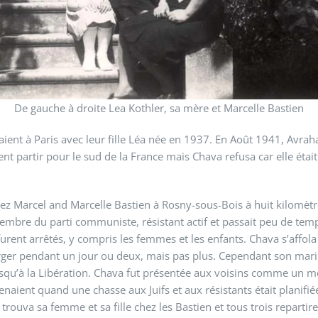
De gauche à droite Lea Kothler, sa mère et Marcelle Bastien
ient à Paris avec leur fille Léa née en 1937. En Août 1941, Avraha
vaient partir pour le sud de la France mais Chava refusa car elle ét
ez Marcel and Marcelle Bastien à Rosny-sous-Bois à huit kilomètres
embre du parti communiste, résistant actif et passait peu de temps 
rent arrêtés, y compris les femmes et les enfants. Chava s’affola q
ger pendant un jour ou deux, mais pas plus. Cependant son mari in
usqu’à la Libération. Chava fut présentée aux voisins comme un me
naient quand une chasse aux Juifs et aux résistants était planifié
uva sa femme et sa fille chez les Bastien et tous trois repartire