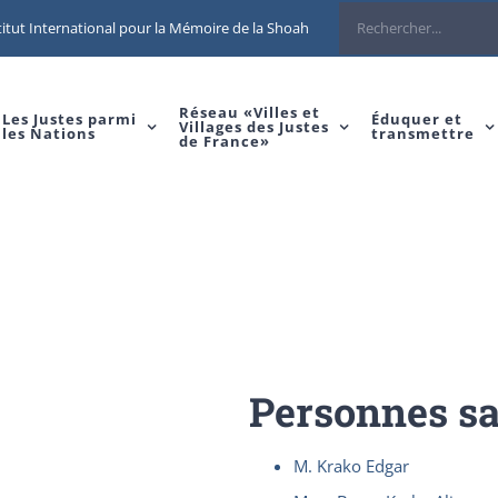
Rechercher
itut International pour la Mémoire de la Shoah
Réseau «Villes et
Les Justes parmi
Éduquer et
Villages des Justes
les Nations
transmettre
de France»
Personnes s
M. Krako Edgar