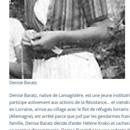
Denise Baratz
Denise Baratz, native de Lamagistère, est une jeune institutr
participe activement aux actions de la Résistance… et viendra
en Lorraine, arrive au village avec le flot de réfugiés lorrai
(Allemagne), est arrêté parce que juif par les gendarmes fr
famille, Denise Baratz décide d’aider Héléne Krako et cachera
sa carrière d’enseignante, Denise Baratz* sera une ardente d