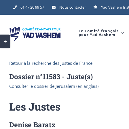
Skip
01 47 20 99 57
Nous contacter
Yad Vashem Inst
to
content
Le Comité français
pour Yad Vashem
Toggle
Sliding
Bar
Retour à la recherche des Justes de France
Area
Dossier n°
11583
- Juste(s)
Consulter le dossier de Jérusalem (en anglais)
Les Justes
Denise Baratz