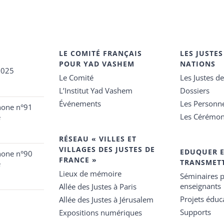
LE COMITÉ FRANÇAIS
LES JUSTES
POUR YAD VASHEM
NATIONS
2025
Le Comité
Les Justes d
L’Institut Yad Vashem
Dossiers
Événements
Les Personn
hone n°91
Les Cérémon
e
RÉSEAU « VILLES ET
VILLAGES DES JUSTES DE
EDUQUER 
hone n°90
FRANCE »
TRANSMET
e
Lieux de mémoire
Séminaires p
enseignants
Allée des Justes à Paris
Projets éduca
Allée des Justes à Jérusalem
Supports
Expositions numériques