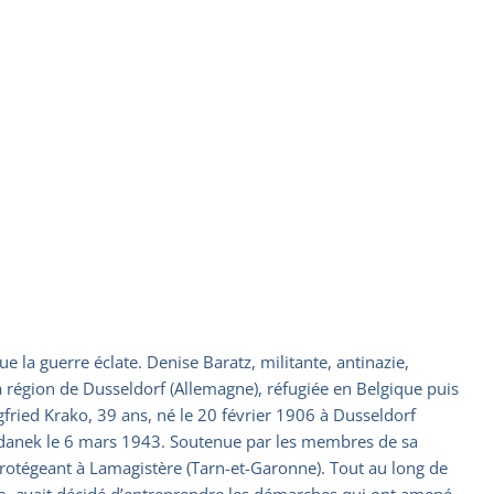
 la guerre éclate. Denise Baratz, militante, antinazie,
la région de Dusseldorf (Allemagne), réfugiée en Belgique puis
egfried Krako, 39 ans, né le 20 février 1906 à Dusseldorf
Majdanek le 6 mars 1943. Soutenue par les membres de sa
 protégeant à Lamagistère (Tarn-et-Garonne). Tout au long de
ako, avait décidé d’entreprendre les démarches qui ont amené