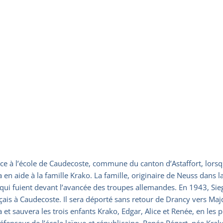
ice à l’école de Caudecoste, commune du canton d’Astaffort, lorsque
 en aide à la famille Krako. La famille, originaire de Neuss dans 
ns qui fuient devant l’avancée des troupes allemandes. En 1943, Si
ançais à Caudecoste. Il sera déporté sans retour de Drancy vers 
 et sauvera les trois enfants Krako, Edgar, Alice et Renée, en les
éfenseur de l’école laïque et républicaine. Renée Pégart, née Kr