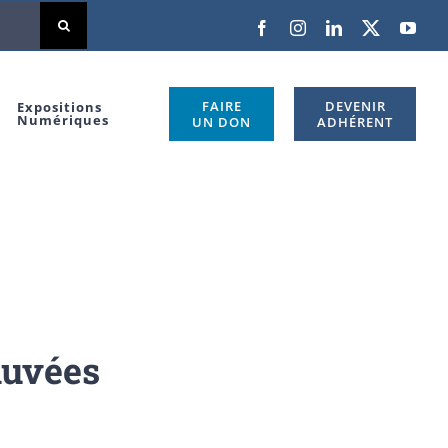
Facebook
Instagram
LinkedIn
X
You
FAIRE
DEVENIR
Expositions
Numériques
UN DON
ADHÉRENT
auvées