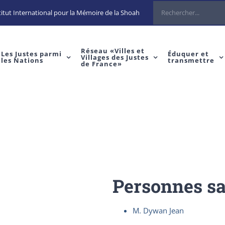
Rechercher
itut International pour la Mémoire de la Shoah
Réseau «Villes et
Les Justes parmi
Éduquer et
Villages des Justes
les Nations
transmettre
de France»
Personnes s
M. Dywan Jean