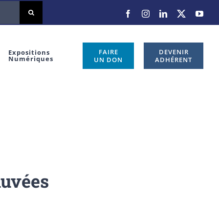
Facebook
Instagram
LinkedIn
X
You
FAIRE
DEVENIR
Expositions
Numériques
UN DON
ADHÉRENT
auvées