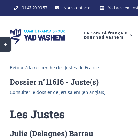
Skip
01 47 20 99 57
Nous contacter
Yad Vashem Inst
to
content
Le Comité français
pour Yad Vashem
Toggle
Sliding
Bar
Retour à la recherche des Justes de France
Area
Dossier n°
11616
- Juste(s)
Consulter le dossier de Jérusalem (en anglais)
Les Justes
Julie (Delagnes) Barrau