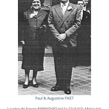
Paul & Augustine FIKET
Le père de Simon RABINOVICI (né le 22/4/42), Moïse (né