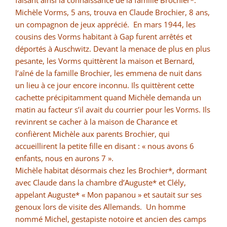
faisant ainsi la connaissance de la famille Brochier*.
Michèle Vorms, 5 ans, trouva en Claude Brochier, 8 ans,
un compagnon de jeux apprécié. En mars 1944, les
cousins des Vorms habitant à Gap furent arrêtés et
déportés à Auschwitz. Devant la menace de plus en plus
pesante, les Vorms quittèrent la maison et Bernard,
l’aîné de la famille Brochier, les emmena de nuit dans
un lieu à ce jour encore inconnu. Ils quittèrent cette
cachette précipitamment quand Michèle demanda un
matin au facteur s’il avait du courrier pour les Vorms. Ils
revinrent se cacher à la maison de Charance et
confièrent Michèle aux parents Brochier, qui
accueillirent la petite fille en disant : « nous avons 6
enfants, nous en aurons 7 ».
Michèle habitat désormais chez les Brochier*, dormant
avec Claude dans la chambre d’Auguste* et Clély,
appelant Auguste* « Mon papanou » et sautait sur ses
genoux lors de visite des Allemands. Un homme
nommé Michel, gestapiste notoire et ancien des camps