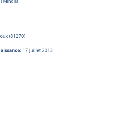
) Mindlia
roux (81270)
aissance
:
17 Juillet 2013