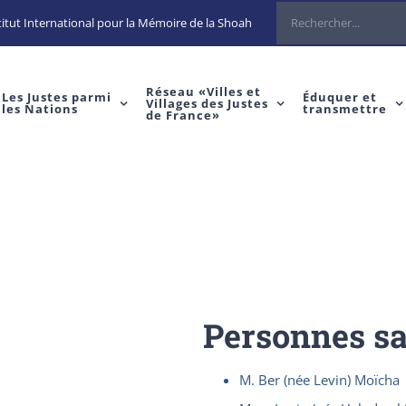
Rechercher
itut International pour la Mémoire de la Shoah
Réseau «Villes et
Les Justes parmi
Éduquer et
Villages des Justes
les Nations
transmettre
de France»
Personnes s
M. Ber (née Levin) Moïcha