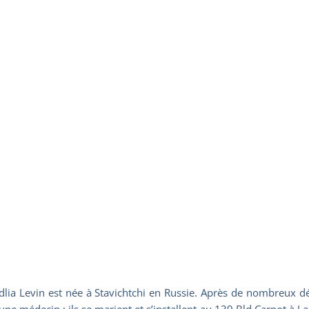
lia Levin est née à Stavichtchi en Russie. Après de nombreux d
e médecin ; ils se marient et s’installent au 139 Bld Carnot à La