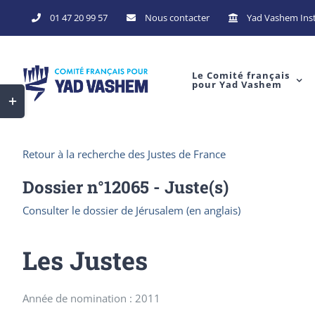
Skip
01 47 20 99 57
Nous contacter
Yad Vashem Inst
to
content
Le Comité français
pour Yad Vashem
Toggle
Sliding
Bar
Retour à la recherche des Justes de France
Area
Dossier n°
12065
- Juste(s)
Consulter le dossier de Jérusalem (en anglais)
Les Justes
Année de nomination : 2011