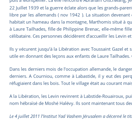
22 Juillet 1939 et la guerre éclate alors que les grands-parent
libre par les allemands ( nov 1942 ). La situation devenan
habitait un hameau dans la montagne, Marthomis situé à qu
à Laure Tailhades, fille de Philippine Brenac, elle-même fill
célibataire. Ces personnes décidèrent d’accueillir les Levin 
Ils y vécurent jusqu’à la Libération avec Toussaint Gazel et 
utile en donnant des leçons aux enfants de Laure Tailhades. C
Dans les derniers mois de l’occupation allemande, le danger 
derniers. A Courniou, comme à Labastide, il y eut des perqu
réfugiaient dans les bois. Tout le village était au courant mais
A la Libération, les Levin revinrent à Labstide-Rouairoux, pu
nom hébraïsé de Moshé Halévy. Ils sont maintenant tous de
Le 4 juillet 2011 l’Institut Yad Vashem Jérusalem a décerné le t