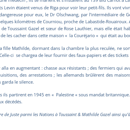
s Levin étaient venus de Riga pour voir leur petit-fils. Ils vont viv
t dangereuse pour eux, le Dr Olschwang, par l’intermédiaire de G
elques kilomètres de Courniou, proche de Labastide-Rouairoux. A
e de Toussaint Gazel et sœur de Rose Lauthier, mais elle était ha
et de les cacher dans cette maison « la Couréjario « qui était au 
sa fille Mathilde, dormant dans la chambre la plus reculée, ne so
elle-ci se chargea de leur fournir des faux-papiers et des tickets
alla en augmentant : chasse aux résistants ; des fermiers qui ava
isitions, des arrestations ; les allemands brûlèrent des maisons.
 garda le silence.
is ils partirent en 1945 en « Palestine « sous mandat britannique. 
ux décédés.
itre de Juste parmi les Nations à Toussaint & Mathilde Gazel ainsi qu’