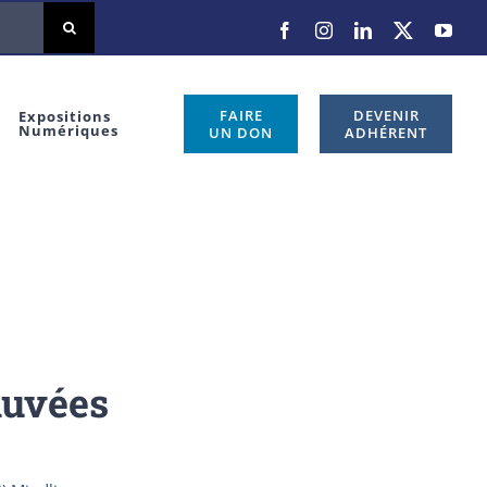
Facebook
Instagram
LinkedIn
X
You
FAIRE
DEVENIR
Expositions
Numériques
UN DON
ADHÉRENT
auvées