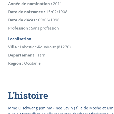
Année de nomination :
2011
Date de naissance :
15/02/1908
Date de décès :
09/06/1996
Profession :
Sans profession
Localisation
Ville
:
Labastide-Rouairoux
(
81270
)
Département
:
Tarn
Région
:
Occitanie
L'histoire
Mme Olschwang Jemima ( née Levin ) fille de Moshé et Mind
puis à Montpellier. Là elle rencontre Abraham Olschwang, jeun