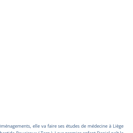
éménagements, elle va faire ses études de médecine à Liège
bastide-Rouairoux ( Tarn ). Leur premier enfant Daniel naît le