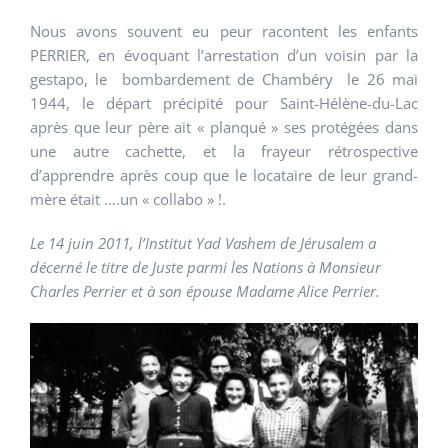
Nous avons souvent eu peur racontent les enfants
PERRIER, en évoquant l’arrestation d’un voisin par la
gestapo, le bombardement de Chambéry le 26 mai
1944, le départ précipité pour Saint-Hélène-du-Lac
après que leur père ait « planqué » ses protégées dans
une autre cachette, et la frayeur rétrospective
d’apprendre après coup que le locataire de leur grand-
mère était ….un « collabo » !.
Le 14 juin 2011, l’Institut Yad Vashem de Jérusalem a
décerné le titre de Juste parmi les Nations à Monsieur
Charles Perrier et à son épouse Madame Alice Perrier.