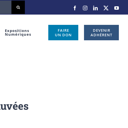
Facebook
Instagram
LinkedIn
X
You
FAIRE
DEVENIR
Expositions
Numériques
UN DON
ADHÉRENT
auvées