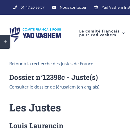
Skip
01 47 20 99 57
Nous contacter
Yad Vashem Inst
to
content
Le Comité français
pour Yad Vashem
Toggle
Sliding
Bar
Retour à la recherche des Justes de France
Area
Dossier n°
12398c
- Juste(s)
Consulter le dossier de Jérusalem (en anglais)
Les Justes
Louis Laurencin