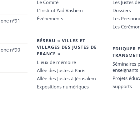
Le Comité
Les Justes d
L’Institut Yad Vashem
Dossiers
Événements
Les Personn
hone n°91
Les Cérémon
e
RÉSEAU « VILLES ET
VILLAGES DES JUSTES DE
EDUQUER 
hone n°90
FRANCE »
TRANSMET
e
Lieux de mémoire
Séminaires p
enseignants
Allée des Justes à Paris
Projets éduca
Allée des Justes à Jérusalem
Supports
Expositions numériques