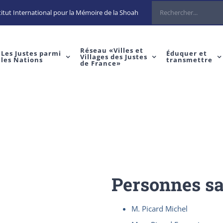
Rechercher
itut International pour la Mémoire de la Shoah
Réseau «Villes et
Les Justes parmi
Éduquer et
Villages des Justes
les Nations
transmettre
de France»
Personnes s
M. Picard Michel