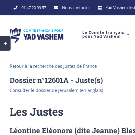
Skip
01 47 20 99 57
Nous contacter
Yad Vashem Inst
to
content
Le Comité français
pour Yad Vashem
Toggle
Sliding
Bar
Retour à la recherche des Justes de France
Area
Dossier n°
12601A
- Juste(s)
Consulter le dossier de Jérusalem (en anglais)
Les Justes
Léontine Eléonore (dite Jeanne) Ble