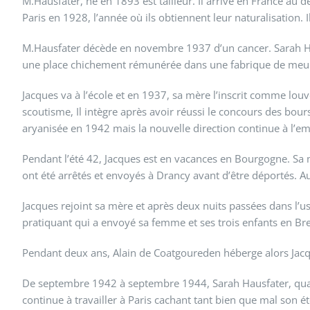
M.Hausfater, né en 1893 est tailleur. Il arrive en France au 
Paris en 1928, l’année où ils obtiennent leur naturalisation.
M.Hausfater décède en novembre 1937 d’un cancer. Sarah Hausfa
une place chichement rémunérée dans une fabrique de meubl
Jacques va à l’école et en 1937, sa mère l’inscrit comme lou
scoutisme, Il intègre après avoir réussi le concours des bou
aryanisée en 1942 mais la nouvelle direction continue à l’e
Pendant l’été 42, Jacques est en vacances en Bourgogne. Sa m
ont été arrêtés et envoyés à Drancy avant d’être déportés. A
Jacques rejoint sa mère et après deux nuits passées dans l’us
pratiquant qui a envoyé sa femme et ses trois enfants en B
Pendant deux ans, Alain de Coatgoureden héberge alors Jac
De septembre 1942 à septembre 1944, Sarah Hausfater, quant 
continue à travailler à Paris cachant tant bien que mal son ét