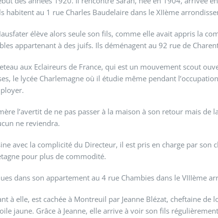
début des années 1920. Il rencontre Sarah, née en 1904, arrivée en 
 Ils habitent au 1 rue Charles Baudelaire dans le XIIème arrondiss
ter élève alors seule son fils, comme elle avait appris la comptabi
es appartenant à des juifs. Ils déménagent au 92 rue de Charent
veteau aux Eclaireurs de France, qui est un mouvement scout ouver
rses, le lycée Charlemagne où il étudie même pendant l’occupation.
mployer.
ère l’avertit de ne pas passer à la maison à son retour mais de l
ucun ne reviendra.
ine avec la complicité du Directeur, il est pris en charge par son
retagne pour plus de commodité.
ques dans son appartement au 4 rue Chambies dans le VIIIème ar
à elle, est cachée à Montreuil par Jeanne Blézat, cheftaine de lo
oile jaune. Grâce à Jeanne, elle arrive à voir son fils régulièreme