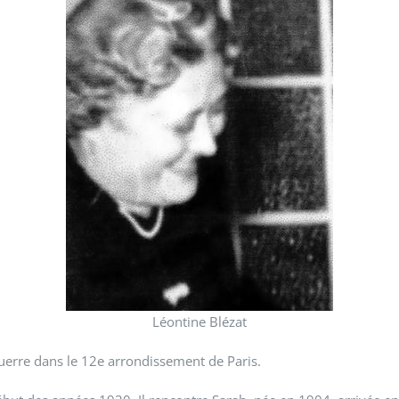
Léontine Blézat
guerre dans le 12e arrondissement de Paris.