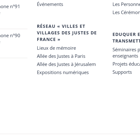
Événements
Les Personn
hone n°91
Les Cérémon
e
RÉSEAU « VILLES ET
VILLAGES DES JUSTES DE
EDUQUER 
hone n°90
FRANCE »
TRANSMET
e
Lieux de mémoire
Séminaires p
enseignants
Allée des Justes à Paris
Projets éduca
Allée des Justes à Jérusalem
Supports
Expositions numériques