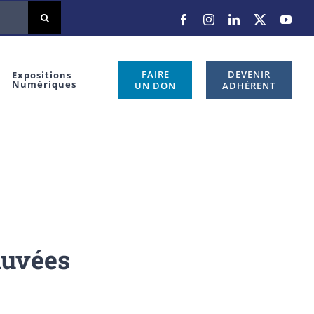
Facebook
Instagram
LinkedIn
X
You
FAIRE
DEVENIR
Expositions
Numériques
UN DON
ADHÉRENT
auvées