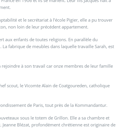
France en 1906 et ils se marient. Leur fils Jacques naît à
ement.
lité et le secrétariat à l’école Pigier, elle a pu trouver
on, non loin de leur précédent appartement.
t aux enfants de toutes religions. En parallèle du
 La fabrique de meubles dans laquelle travaille Sarah, est
a rejoindre à son travail car onze membres de leur famille
 chef scout, le Vicomte Alain de Coatgoureden, catholique
rondissement de Paris, tout près de la Kommandantur.
uveteaux sous le totem de Grillon. Elle a sa chambre et
nt. Jeanne Blézat, profondément chrétienne est originaire de