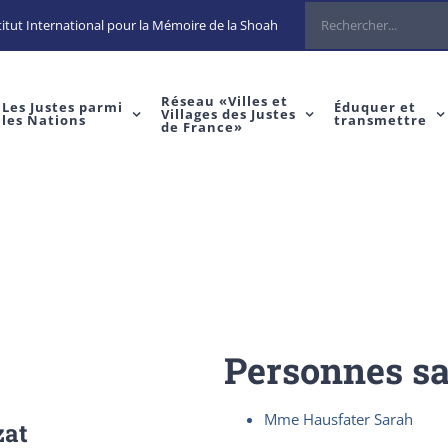
Rechercher
itut International pour la Mémoire de la Shoah
Réseau «Villes et
Les Justes parmi
Éduquer et
Villages des Justes
les Nations
transmettre
de France»
Personnes s
Mme Hausfater Sarah
zat