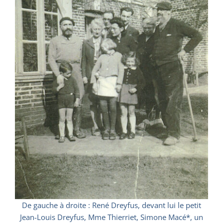
De gauche à droite : René Dreyfus, devant lui le petit
Jean-Louis Dreyfus, Mme Thierriet, Simone Macé*, un