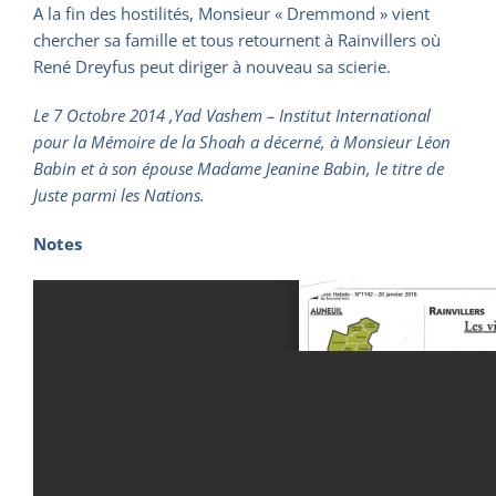
A la fin des hostilités, Monsieur « Dremmond » vient
chercher sa famille et tous retournent à Rainvillers où
René Dreyfus peut diriger à nouveau sa scierie.
Le 7 Octobre 2014 ,Yad Vashem – Institut International
pour la Mémoire de la Shoah a décerné, à Monsieur Léon
Babin et à son épouse Madame Jeanine Babin, le titre de
Juste parmi les Nations.
Notes